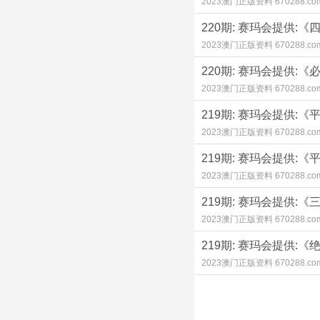
2023澳门正版资料 670288.co
220期: 赛玛会提供:
2023澳门正版资料 670288.co
220期: 赛玛会提供:
2023澳门正版资料 670288.co
219期: 赛玛会提供:
2023澳门正版资料 670288.co
219期: 赛玛会提供:
2023澳门正版资料 670288.co
219期: 赛玛会提供:
2023澳门正版资料 670288.co
219期: 赛玛会提供:
2023澳门正版资料 670288.co