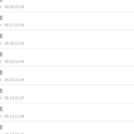
m
06-18 21:44
图
m
06-17 21:44
图
m
06-16 21:44
图
m
06-15 21:44
图
m
06-14 21:44
图
m
06-13 21:47
图
m
06-12 21:49
图