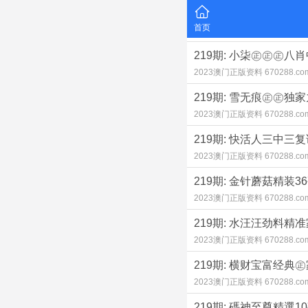
首页
219期: 小柒㊣㊣㊣八
2023澳门正版资料 670288.co
219期: 雪无痕㊣㊣独
2023澳门正版资料 670288.co
219期: 快活人三中三
2023澳门正版资料 670288.co
219期: 金针蘑菇精装3
2023澳门正版资料 670288.co
219期: 水汪汪劲料精
2023澳门正版资料 670288.co
219期: 横财宝富经典
2023澳门正版资料 670288.co
219期: 碼神至尊精選1