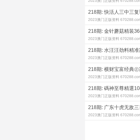
2023澳门正版资料 670288.co
218期: 快活人三中三
2023澳门正版资料 670288.co
218期: 金针蘑菇精装3
2023澳门正版资料 670288.co
218期: 水汪汪劲料精
2023澳门正版资料 670288.co
218期: 横财宝富经典
2023澳门正版资料 670288.co
218期: 碼神至尊精選1
2023澳门正版资料 670288.co
218期: 广东十虎无敌
2023澳门正版资料 670288.co