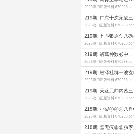
2023澳门正版资料 670288.co
219期: 广东十虎无敌
2023澳门正版资料 670288.co
219期: 七匹狼原创八
2023澳门正版资料 670288.co
219期: 诸葛神数必中
2023澳门正版资料 670288.co
219期: 惠泽社群一波
2023澳门正版资料 670288.co
219期: 天蓬元帅内慕
2023澳门正版资料 670288.co
218期: 小柒㊣㊣㊣八
2023澳门正版资料 670288.co
218期: 雪无痕㊣㊣独