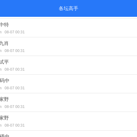
各坛高手
肖中特
m
08-07 00:31
家九肖
m
08-07 00:31
复试平
m
08-07 00:31
6码中
m
08-07 00:31
准家野
m
08-07 00:31
㊣家野
m
08-07 00:31
0碼中